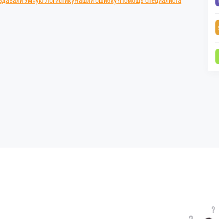
здавали Умную Логистику
Нашли ошибку?
Помощь специалиста