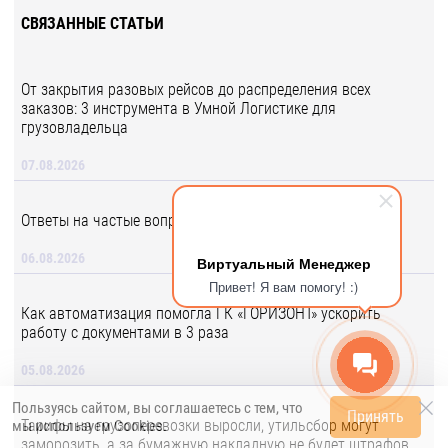
СВЯЗАННЫЕ СТАТЬИ
От закрытия разовых рейсов до распределения всех
заказов: 3 инструмента в Умной Логистике для
грузовладельца
07.08.2026
Ответы на частые вопросы об Умной Логистике
06.08.2026
Виртуальный Менеджер
Привет! Я вам помогу! :)
Как автоматизация помогла ГК «ГОРИЗОНТ» ускорить
работу с документами в 3 раза
05.08.2026
Пользуясь сайтом, вы соглашаетесь с тем, что
Принять
Тарифы на грузоперевозки выросли, утильсбор могут
мы используем
Cookies
.
заморозить, а за бумажную накладную не будет штрафов