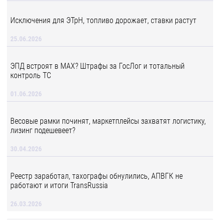
Исключения для ЭТрН, топливо дорожает, ставки растут
25.06.2026
ЭПД встроят в MAX? Штрафы за ГосЛог и тотальный
контроль ТС
01.06.2026
Весовые рамки починят, маркетплейсы захватят логистику,
лизинг подешевеет?
30.04.2026
Реестр заработал, тахографы обнулились, АПВГК не
работают и итоги TransRussia
26.03.2026