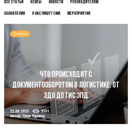
Все статьи
Кейсы
Новости
Руководителям
Обновления
О нас пишут СМИ
Мероприятия
Полезное
Что происходит с
документооборотом в логистике: от
ЭДО до ГИС ЭПД
22.08.2025
3591
Автор: Лиза Лапина