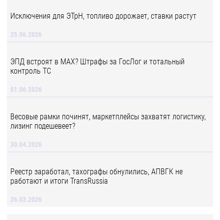
Исключения для ЭТрН, топливо дорожает, ставки растут
25.06.2026
ЭПД встроят в MAX? Штрафы за ГосЛог и тотальный
контроль ТС
01.06.2026
Весовые рамки починят, маркетплейсы захватят логистику,
лизинг подешевеет?
30.04.2026
Реестр заработал, тахографы обнулились, АПВГК не
работают и итоги TransRussia
26.03.2026