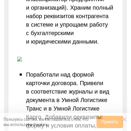
и организаций). Храним полный
набор реквизитов контрагента
в системе и упрощаем работу
с бухгалтерскими
и юридическими данными.
Поработали над формой
карточки договора. Привели
в соответствие журналы и вид
документа в Умной Логистике
Транс и в Умной Логистике
Карго. Добавили реквизиты:
Пользуясь сайтом, вы соглашаетесь с тем, что
Принять
форму и условия оплаты,
мы используем
Cookies
.