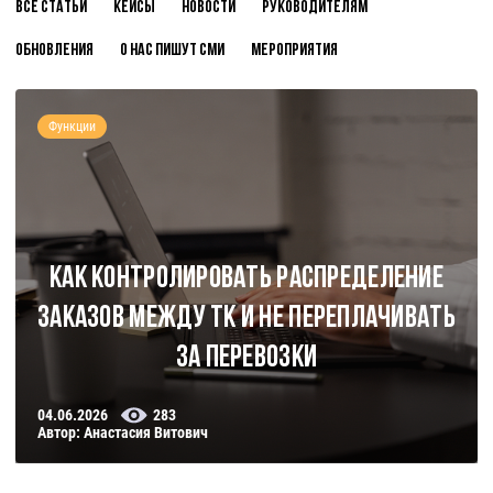
Все статьи
Кейсы
Новости
Руководителям
Обновления
О нас пишут СМИ
Мероприятия
Функции
Как контролировать распределение
заказов между ТК и не переплачивать
за перевозки
04.06.2026
283
Автор: Анастасия Витович