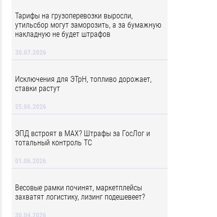
Тарифы на грузоперевозки выросли,
утильсбор могут заморозить, а за бумажную
накладную не будет штрафов
30.07.2026
Исключения для ЭТрН, топливо дорожает,
ставки растут
25.06.2026
ЭПД встроят в MAX? Штрафы за ГосЛог и
тотальный контроль ТС
01.06.2026
Весовые рамки починят, маркетплейсы
захватят логистику, лизинг подешевеет?
30.04.2026