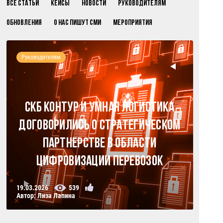
Все статьи
Кейсы
Новости
Руководителям
Обновления
О нас пишут СМИ
Мероприятия
Руководителям
СКБ Контур и Умная Логистика
договорились о стратегическом
партнерстве в области
цифровизации перевозок
19.03.2026
539
Автор: Лиза Лапина