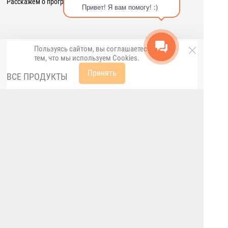
Расскажем о программе примерно
за 8 минут
Привет! Я вам помогу! :)
Пользуясь сайтом, вы соглашаетесь с
тем, что мы используем
Cookies
.
Принять
ВСЕ ПРОДУКТЫ
Грузовладельцам и производителям
Экспедиторам и перевозчикам
Приложение «Умный водитель»
Приложение «Умный Логист»
ВНЕДРЕНИЕ
Скачать
База знаний
Индивидуальные доработки