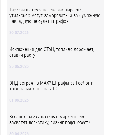
Тарифы на грузоперевозки выросли,
утильсбор могут заморозить, а за бумажную
накладную не будет штрафов
30.07.2026
Исключения для ЭТрН, топливо дорожает,
ставки растут
25.06.2026
ЭПД встроят в MAX? Штрафы за ГосЛог и
тотальный контроль ТС
01.06.2026
Весовые рамки починят, маркетплейсы
захватят логистику, лизинг подешевеет?
30.04.2026