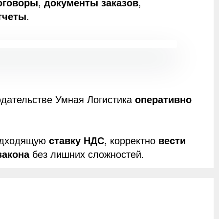
оговоры
,
документы заказов
,
тчеты
.
одательстве Умная Логистика
оперативно
подходящую
ставку НДС
, корректно
вести
закона
без лишних сложностей.