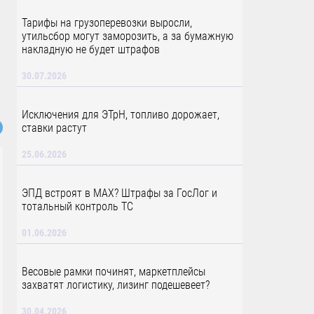
Тарифы на грузоперевозки выросли,
утильсбор могут заморозить, а за бумажную
накладную не будет штрафов
30.07.2026
Исключения для ЭТрН, топливо дорожает,
ставки растут
25.06.2026
ЭПД встроят в MAX? Штрафы за ГосЛог и
тотальный контроль ТС
01.06.2026
Весовые рамки починят, маркетплейсы
захватят логистику, лизинг подешевеет?
30.04.2026