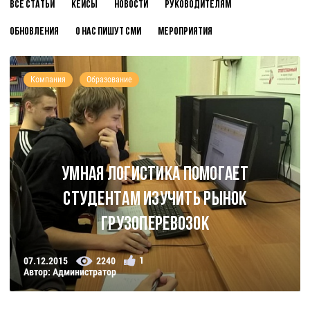
Все статьи
Кейсы
Новости
Руководителям
Обновления
О нас пишут СМИ
Мероприятия
Компания
Образование
Умная Логистика помогает
студентам изучить рынок
грузоперевозок
1
07.12.2015
2240
Автор: Администратор