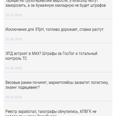
Тарифы на грузоперевозки выросли, утильсбор могут
заморозить, а за бумажную накладную не будет штрафов
30.07.2026
Исключения для ЭТрН, топливо дорожает, ставки растут
25.06.2026
ЭПД встроят в MAX? Штрафы за ГосЛог и тотальный
контроль ТС
01.06.2026
Весовые рамки починят, маркетплейсы захватят логистику,
лизинг подешевеет?
30.04.2026
Реестр заработал, тахографы обнулились, АПВГК не