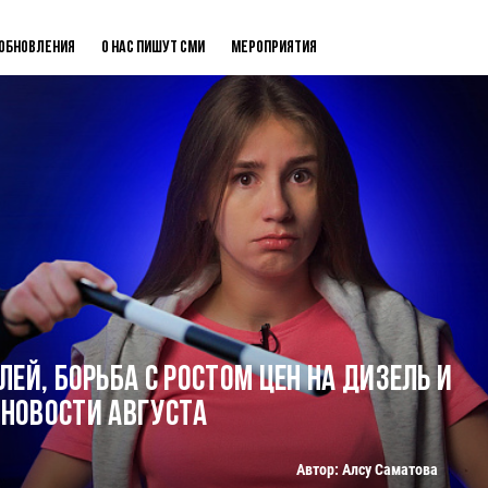
Обновления
О нас пишут СМИ
Мероприятия
й, борьба с ростом цен на дизель и
 новости августа
Автор: Алсу Саматова