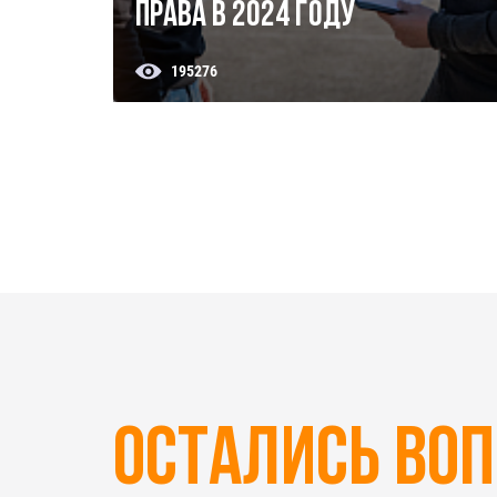
права в 2024 году
195276
Остались во