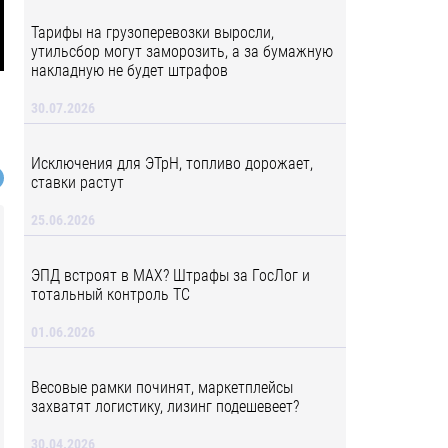
Тарифы на грузоперевозки выросли,
утильсбор могут заморозить, а за бумажную
накладную не будет штрафов
30.07.2026
Исключения для ЭТрН, топливо дорожает,
ставки растут
25.06.2026
ЭПД встроят в MAX? Штрафы за ГосЛог и
тотальный контроль ТС
01.06.2026
Весовые рамки починят, маркетплейсы
захватят логистику, лизинг подешевеет?
30.04.2026