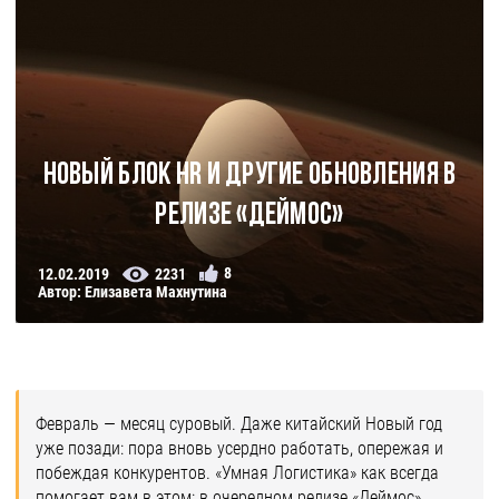
Новый блок HR и другие обновления в
релизе «Деймос»
8
12.02.2019
2231
Автор: Елизавета Махнутина
Февраль — месяц суровый. Даже китайский Новый год
уже позади: пора вновь усердно работать, опережая и
побеждая конкурентов. «Умная Логистика» как всегда
помогает вам в этом: в очередном релизе «Деймос»,