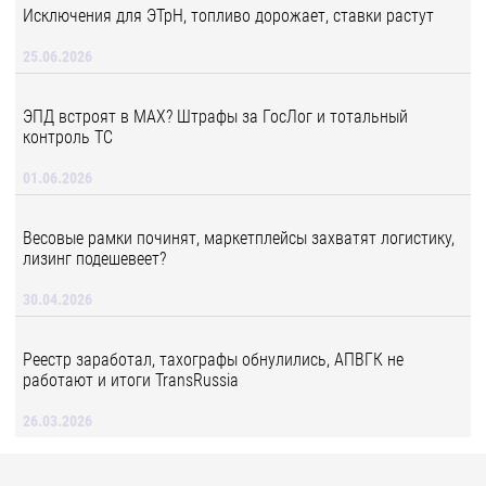
Исключения для ЭТрН, топливо дорожает, ставки растут
25.06.2026
ЭПД встроят в MAX? Штрафы за ГосЛог и тотальный
контроль ТС
01.06.2026
Весовые рамки починят, маркетплейсы захватят логистику,
лизинг подешевеет?
30.04.2026
Реестр заработал, тахографы обнулились, АПВГК не
работают и итоги TransRussia
26.03.2026