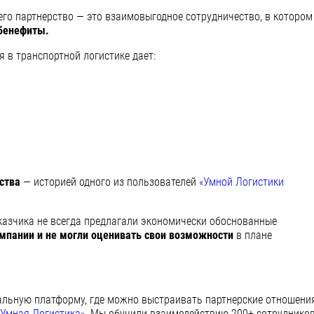
его партнерство — это взаимовыгодное сотрудничество, в котором
 бенефиты.
в транспортной логистике дает:
рства
— историей одного из пользователей
«Умной Логистики
казчика не всегда предлагали экономически обоснованные
омпании и не могли оценивать свои возможности
в плане
альную платформу, где можно выстраивать партнерские отношени
«Умная Логистика»
. Мы обучили взаимодействию 200+ сотруднико