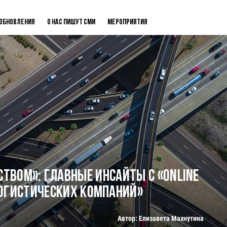
Обновления
О нас пишут СМИ
Мероприятия
твом»: главные инсайты с «Online
огистических компаний»
Автор: Елизавета Махнутина