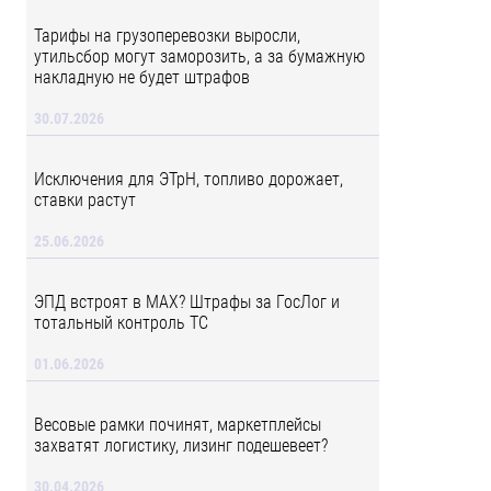
Тарифы на грузоперевозки выросли,
утильсбор могут заморозить, а за бумажную
накладную не будет штрафов
30.07.2026
Исключения для ЭТрН, топливо дорожает,
ставки растут
25.06.2026
ЭПД встроят в MAX? Штрафы за ГосЛог и
тотальный контроль ТС
01.06.2026
Весовые рамки починят, маркетплейсы
захватят логистику, лизинг подешевеет?
30.04.2026