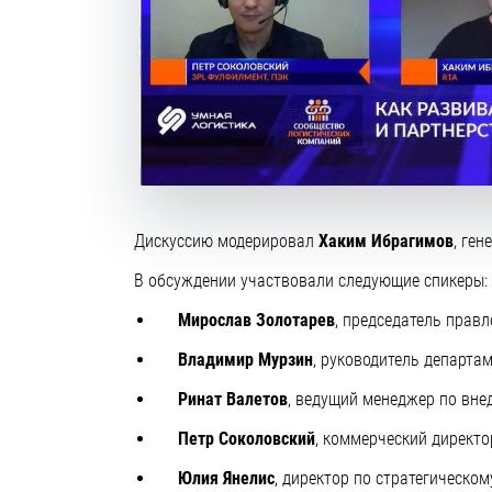
Дискуссию модерировал
Хаким Ибрагимов
, ге
В обсуждении участвовали следующие спикеры:
Мирослав Золотарев
, председатель прав
Владимир Мурзин
, руководитель департа
Ринат Валетов
, ведущий менеджер по вне
Петр Соколовский
, коммерческий директ
Юлия Янелис
, директор по стратегическо