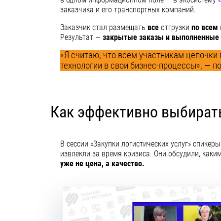
заказчика и его транспортных компаний.
Заказчик стал размещать
все
отгрузки
по всем
Результат —
закрытые заказы и выполненные 1
«Я считаю, что всем участникам цепочки
технологии в свои бизнес-процессы», — п
Как эффективно выбират
В сессии «Закупки логистических услуг» спике
извлекли за время кризиса. Они обсудили, каки
уже не цена, а качество.