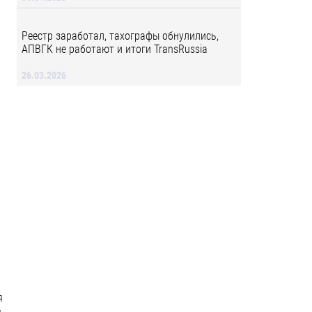
Реестр заработал, тахографы обнулились,
АПВГК не работают и итоги TransRussia
26.03.2026
я
в