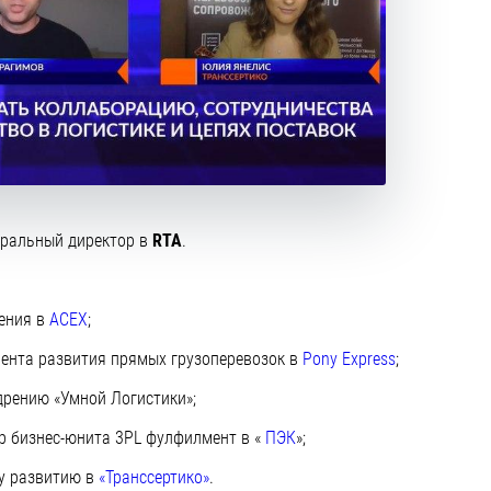
неральный директор в
RTA
.
ления в
ACEX
;
мента развития прямых грузоперевозок в
Pony Express
;
дрению «Умной Логистики»;
ор бизнес-юнита 3PL фулфилмент в «
ПЭК
»;
му развитию в
«Транссертико»
.