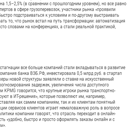
на 1,5–2,5% (в сравнении с прошлогодним уровнем), но все равно
спертов в сфере грузоперевозок, участники рынка «проявили
 быстро подстраиваться к условиям и по-другому выстраивать
вать то, что рынок встал на путь трансформации: автоматизация
сто словами на конференциях, а стали реальной практикой,
 стагнации все больше компаний стали вкладываться в развитие
компания банка ВЭБ.РФ, инвестировала 0,5 млрд руб. в стартап
жеры новой структуры заявляли о ставке на искусственный
прогнозирования задержек, увеличения числа доступного
ии KPMG говорится, что крупные игроки рынка транспортно-
ируют в ИТ-решения», которые позволяют им, например,
ставляя как самим компаниям, так и их клиентам понятный
ации сервисов клиентов играет немаловажную роль в вопросе
литики компании говорят, что отрасль переходит в онлайн-
сть «удобно, быстро и просто оформлять заказы онлайн и с
ы».