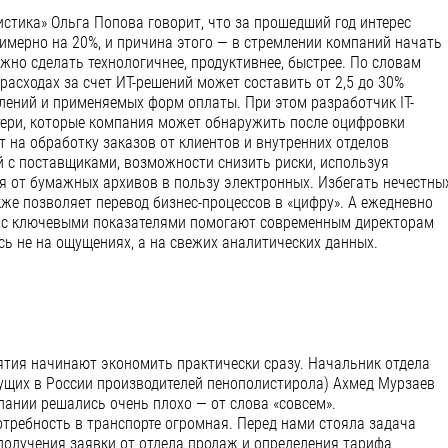
стика» Ольга Попова говорит, что за прошедший год интерес
имерно на 20%, и причина этого — в стремлении компаний начать
жно сделать технологичнее, продуктивнее, быстрее. По словам
расходах за счет ИТ-решений может составить от 2,5 до 30%
влений и применяемых форм оплаты. При этом разработчик IT-
тери, которые компания может обнаружить после оцифровки
т на обработку заказов от клиентов и внутренних отделов
 с поставщиками, возможности снизить риски, используя
ся от бумажных архивов в пользу электронных. Избегать нечестны
же позволяет перевод бизнес-процессов в «цифру». А ежедневно
 с ключевыми показателями помогают современным директорам
ь не на ощущениях, а на свежих аналитических данных.
ия начинают экономить практически сразу. Начальник отдела
дущих в России производителей пенополистирола) Ахмед Мурзаев
мпании решались очень плохо — от слова «совсем».
отребность в транспорте огромная. Перед нами стояла задача
 получения заявки от отдела продаж и определения тарифа