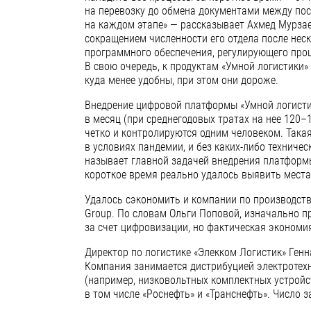
на перевозку до обмена документами между пос
на каждом этапе» — рассказывает Ахмед Мурзае
сокращением численности его отдела после нес
программного обеспечения, регулирующего проце
В свою очередь, к продуктам «Умной логистики»
куда менее удобны, при этом они дороже.
Внедрение цифровой платформы «Умной логистик
в месяц (при среднегодовых тратах на нее 120–
четко и контролируются одним человеком. Така
в условиях пандемии, и без каких-либо техниче
называет главной задачей внедрения платформы
короткое время реально удалось выявить места,
Удалось сэкономить и компании по производств
Group. По словам Ольги Поповой, изначально п
за счет цифровизации, но фактическая экономи
Директор по логистике «Элекком Логистик» Ген
Компания занимается дистрибуцией электротехн
(например, низковольтных комплектных устройс
в том числе «Роснефть» и «Транснефть». Число за