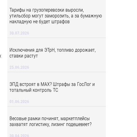
Тарифы на грузоперевозки выросли,
утильсбор могут заморозить, а за бумажную
накладную не будет штрафов
30.07.2026
Исключения для ЭТрН, топливо дорожает,
х
ставки растут
25.06.2026
ЭПД встроят в MAX? Штрафы за ГосЛог и
тотальный контроль ТС
01.06.2026
Весовые рамки починят, маркетплейсы
захватят логистику, лизинг подешевеет?
30.04.2026