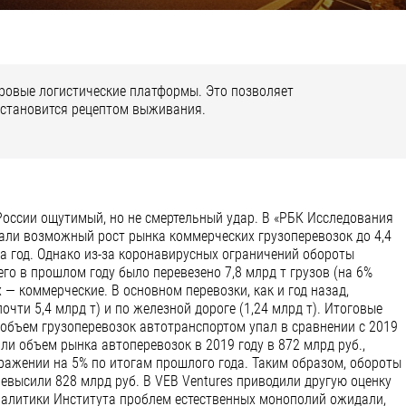
ровые логистические платформы. Это позволяет
 становится рецептом выживания.
России ощутимый, но не смертельный удар. В «РБК Исследования
али возможный рост рынка коммерческих грузоперевозок до 4,4
 за год. Однако из-за коронавирусных ограничений обороты
го в прошлом году было перевезено 7,8 млрд т грузов (на 6%
 — коммерческие. В основном перевозки, как и год назад,
ти 5,4 млрд т) и по железной дороге (1,24 млрд т). Итоговые
у объем грузоперевозок автотранспортом упал в сравнении с 2019
али объем рынка автоперевозок в 2019 году в 872 млрд руб.,
ажении на 5% по итогам прошлого года. Таким образом, обороты
ревысили 828 млрд руб. В VEB Ventures приводили другую оценку
Аналитики Института проблем естественных монополий ожидали,