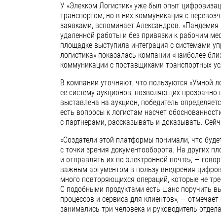
У «Элекком Логистик» уже был опыт цифровизац
транспортом, но в них коммуникация с перевоз
заявками, вспоминает Александров. «Пандемия 
удаленной работы и без привязки к рабочим ме
площадке выступила интеграция с системами уп
логистика» показалась компании «наиболее бли
коммуникации с поставщиками транспортных усл
В компании уточняют, что пользуются «Умной ло
ее систему аукционов, позволяющих прозрачно 
выставлена на аукцион, победитель определяетс
есть вопросы к логистам насчет обоснованност
с партнерами, рассказывать и доказывать. Сейч
«Создатели этой платформы понимали, что буде
с точки зрения документооборота. На других п
и отправлять их по электронной почте», — гово
важным аргументом в пользу внедрения цифров
много повторяющихся операций, которые не тре
С подобными продуктами есть шанс поручить в
процессов и сервиса для клиентов», — отмечает
занимались три человека и руководитель отдела