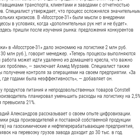
тавщиками транспорта, клиентами и заводами с отчетностью
в. Специалист утверждает, что процесс осложнялся значительны
кольких кризисов. В «Мосстрое-31» были мысли о внедрении
ссы в условиях, когда «дополнительных рук нет и не будет».
 здесь пришли после изучения рынка: предложения конкурентов
и» в «Мосстрое-31» дало экономию на логистике 2 млн руб.
130 млн руб.), говорит менеджер. «Теперь процессы выполняются
я работа может идти удаленно из домашнего кресла, что важно
ских проблем», — заключает Ахмед Мурзаев. Специалист также
 получение контроля за операциями на своем предприятии. «За
 где годами была неэффективность», — добавляет он.
у продуктов питания и непродовольственных товаров Constell
роизводитель планировал уменьшить расходы на логистику на 2,5
я превысила 21%.
надий Александров рассказывает о своем опыте цифровизации.
ики ряда производителей и поставкой собственной продукции
тв) на газохимические и нефтеперерабатывающие предприятия,
явок на перевозку грузов завода доходит до 30 тыс. в год.