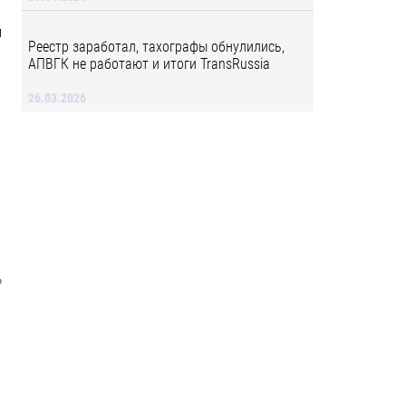
м
Реестр заработал, тахографы обнулились,
АПВГК не работают и итоги TransRussia
26.03.2026
%