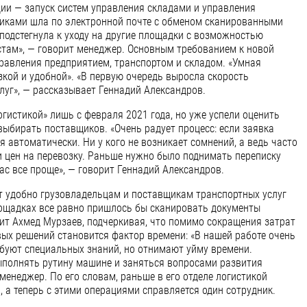
ии — запуск систем управления складами и управления
чиками шла по электронной почте с обменом сканированными
подстегнула к уходу на другие площадки с возможностью
стам», — говорит менеджер. Основным требованием к новой
равления предприятием, транспортом и складом. «Умная
зкой и удобной». «В первую очередь выросла скорость
уг», — рассказывает Геннадий Александров.
гистикой» лишь с февраля 2021 года, но уже успели оценить
выбирать поставщиков. «Очень радует процесс: если заявка
я автоматически. Ни у кого не возникает сомнений, а ведь часто
и цен на перевозку. Раньше нужно было поднимать переписку
ас все проще», — говорит Геннадий Александров.
т удобно грузовладельцам и поставщикам транспортных услуг
лощадках все равно пришлось бы сканировать документы
рит Ахмед Мурзаев, подчеркивая, что помимо сокращения затрат
ых решений становится фактор времени: «В нашей работе очень
буют специальных знаний, но отнимают уйму времени.
ыполнять рутину машине и заняться вопросами развития
 менеджер. По его словам, раньше в его отделе логистикой
, а теперь с этими операциями справляется один сотрудник.