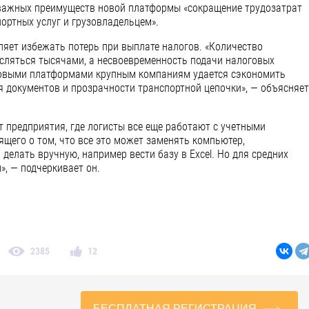
 важных преимуществ новой платформы «сокращение трудозатрат
ортных услуг и грузовладельцем».
ляет избежать потерь при выплате налогов. «Количество
сляться тысячами, а несвоевременность подачи налоговых
ровыми платформами крупным компаниям удается сэкономить
я документов и прозрачности транспортной цепочки», — объясняет
т предприятия, где логисты все еще работают с учетными
рящего о том, что все это может заменять компьютер,
делать вручную, например вести базу в Excel. Но для средних
», — подчеркивает он.
12
2385
БЕСПЛАТНАЯ РЕГИСТРАЦИЯ