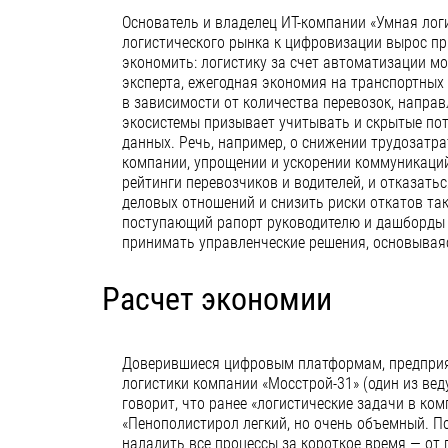
Основатель и владелец ИТ-компании «Умная логи
логистического рынка к цифровизации вырос пр
экономить: логистику за счет автоматизации мо
эксперта, ежегодная экономия на транспортных 
в зависимости от количества перевозок, напра
экосистемы призывает учитывать и скрытые по
данных. Речь, например, о снижении трудозатра
компании, упрощении и ускорении коммуникаций
рейтинги перевозчиков и водителей, и отказать
деловых отношений и снизить риски откатов так
поступающий рапорт руководителю и дашборды
принимать управленческие решения, основываяс
Расчет экономии
Доверившиеся цифровым платформам, предприят
логистики компании «Мосстрой-31» (один из ве
говорит, что ранее «логистические задачи в ко
«Пенополистирол легкий, но очень объемный. П
наладить все процессы за короткое время — от