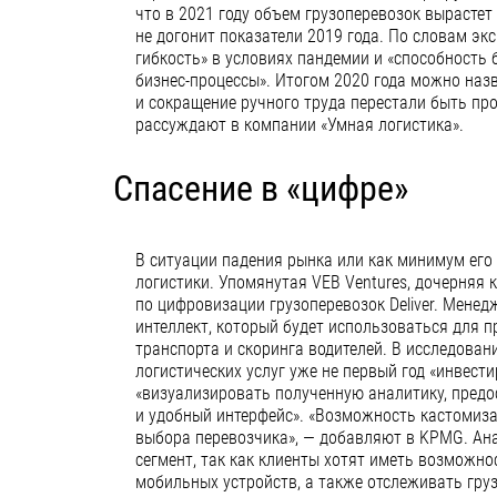
что в 2021 году объем грузоперевозок вырастет 
не догонит показатели 2019 года. По словам эк
гибкость» в условиях пандемии и «способность
бизнес-процессы». Итогом 2020 года можно наз
и сокращение ручного труда перестали быть про
рассуждают в компании «Умная логистика».
Спасение в «цифре»
В ситуации падения рынка или как минимум его
логистики. Упомянутая VEB Ventures, дочерняя 
по цифровизации грузоперевозок Deliver. Менед
интеллект, который будет использоваться для 
транспорта и скоринга водителей. В исследован
логистических услуг уже не первый год «инвест
«визуализировать полученную аналитику, предо
и удобный интерфейс». «Возможность кастомиз
выбора перевозчика», — добавляют в KPMG. Ана
сегмент, так как клиенты хотят иметь возможно
мобильных устройств, а также отслеживать груз