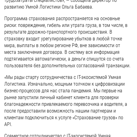
трудозатраты специалистов», — сообщила директор по
развитию Умной Логистики Ольга Бабаева.
Программа страхования распространяется на основные
риски: повреждение, гибель или утрата груза, в том числе, в
результате дорожно-транспортного происшествия. В
страховку входит урегулирование убытков в любой точке
мира, выплаты в любом регионе РФ, вне зависимости от
места заключения договора. В систему вся информация
подтягивается автоматически, а деньги спишутся со счета
пользователя без дополнительных согласований транзакции.
«Мы рады старту сотрудничества с IT-экосистемой Умная
Логистика. Изначально, мощным толчком к цифровизации
бизнес-процессов для нас стала пандемия. Мы первые на
рынке запустили личный кабинет клиента для проверки
благонадежности привлекаемого перевозчика и водителя, а
после предоставили возможность нашим партнерам и
клиентам подключиться к услуге «Страхование грузов» по
API.
Совместное сотрудничество c IT-экосистемой Умная