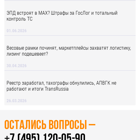
ЭПД встроят в MAX? Штрафы за ГосЛог и тотальный
контроль ТС
01.06.2026
Весовые рамки починят, маркетплейсы захватят логистику,
лизинг подешевеет?
30.04.2026
Реестр заработал, тахографы обнулились, АПВГК не
работают и итоги TransRussia
26.03.2026
Остались вопросы –
+7 (495) 120-05-90