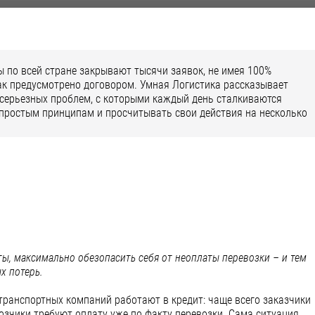
 по всей стране закрывают тысячи заявок, не имея 100%
 как предусмотрено договором. Умная Логистика рассказывает
 серьезных проблем, с которыми каждый день сталкиваются
простым принципам и просчитывать свои действия на несколько
ты, максимально обезопасить себя от неоплаты перевозки – и тем
х потерь.
 транспортных компаний работают в кредит: чаще всего заказчики
озчики требуют оплату уже по факту перевозки. Сама ситуация