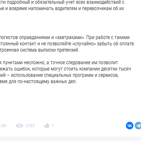
сти подробный и обязательный учет всех взаимодействий с
ые и вовремя напоминать водителям и перевозчикам об их
 логистов оправданиями и «завтраками». При работе с такими
тоянный контакт и не позволяйте «случайно» забыть об оплате.
троенная система выписки претензий.
я пунктами несложно, а точное следование им позволит
бежать ошибок, которые могут стоить компании десятки тысяч
ний – использование специальных программ и сервисов,
мя для по-настоящему важных дел.
1
3:00
2103