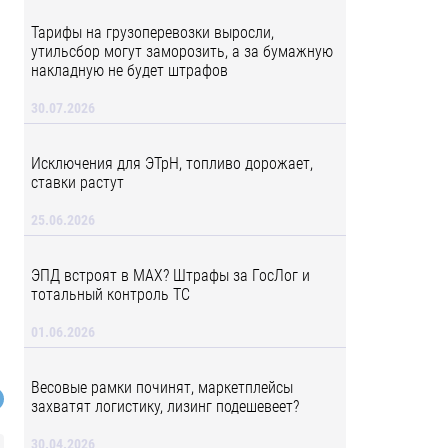
Тарифы на грузоперевозки выросли,
утильсбор могут заморозить, а за бумажную
накладную не будет штрафов
30.07.2026
Исключения для ЭТрН, топливо дорожает,
ставки растут
25.06.2026
ЭПД встроят в MAX? Штрафы за ГосЛог и
тотальный контроль ТС
01.06.2026
Весовые рамки починят, маркетплейсы
захватят логистику, лизинг подешевеет?
30.04.2026