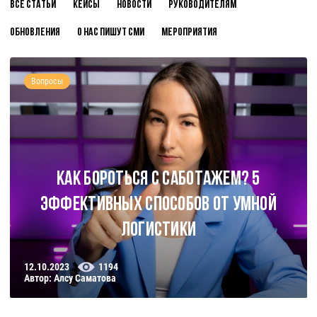
Все статьи
Кейсы
Новости
Руководителям
Обновления
О нас пишут СМИ
Мероприятия
Вопросы
Как бороться с саботажем? 5
эффективных способов от Умной
Логистики
12.10.2023
1194
Автор: Алсу Саматова