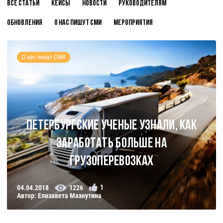
Все статьи
Кейсы
Новости
Руководителям
Обновления
О нас пишут СМИ
Мероприятия
О нас пишут СМИ
Петербургские ученые узнали, как
заработать больше на
грузоперевозках
1
04.04.2018
1226
Автор: Елизавета Махнутина