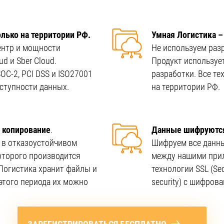
лько на территории РФ.
Умная Логистика –
ентр и мощности
Не используем раз
d и Sber Cloud.
Продукт используе
C-2, PCI DSS и ISO27001
разработки. Все т
оступности данных.
на территории РФ.
 копирование
.
Данные шифруютс
 в отказоустойчивом
Шифруем все данны
оторого производится
между нашими при
Логистика хранит файлы и
технологии SSL (Secu
 этого периода их можно
security) с шифров