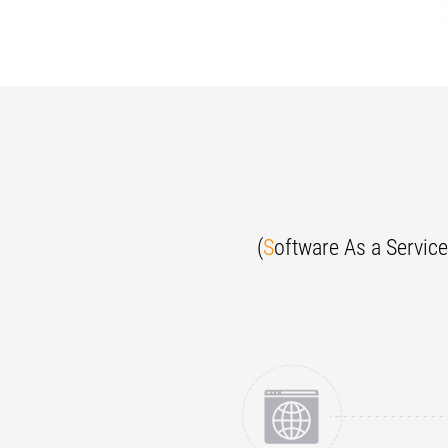
(
S
oftware As a Servi