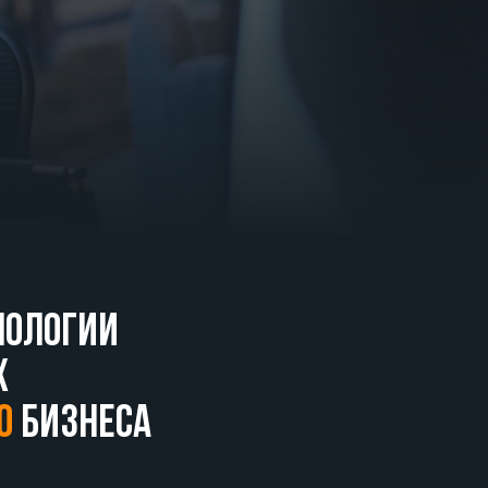
нологии
х
о
бизнеса