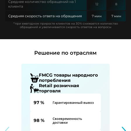
Среднее количество обращений на 1
12
8
клиента
Средняя скорость ответа на обращения
7 мин
7 мин
*при ежегодном приросте клиентов на 30% снижается количество
обращений и увеличивается скорость ответов на вопросы
Решение по отраслям
FMCG товары народного
потребления
Retail розничная
торговля
97 %
Гарантированный вывоз
Своевременность
98 %
доставки