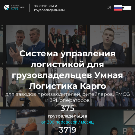
заказчикам и
RU
грузовладельцам
Система управления
логистикой для
грузовладельцев Умная
Логистика Карго
для заводов производителей, ритейлеров, FMCG
и 3PL операторов
375
грузовладельцев
от 300 перевозок / месяц
3719