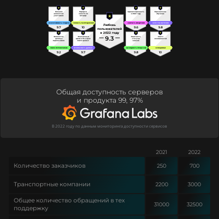
Большое
Передача
Удовлетворенность
Персональное
количество
заказов по
в 2022 году
обучение
участников
матрице
ЭФФЕКТИВНОСТЬ ТЕНДЕРА
ТОЧНОСТЬ РАСПРЕДЕЛЕНИЯ
СКОРОСТЬ ВНЕДРЕНИЯ
КАЧЕСТВО ОБУЧЕНИЯ
Любовь
9.7
10
9.6
9.8
пользователей
в 2022 году
9.3
Количество
Электронный
Понятность
Много
целевых
архив и быстрый
статусов
возможностей
перевозчиков
поиск данных
заказов
ПОИСК ПЕРЕВОЗЧИКОВ
БЕЗОПАСНОСТЬ ДАННЫХ
НАГЛЯДНОСТЬ ПРОЦЕССОВ
ФУНКЦИОНАЛ
9.2
9.7
9.8
10
Общая доступность серверов
и продукта 99, 97%
В 2022 году по данным мониторинга доступности сервисов
2021
2022
Количество заказчиков
250
700
Транспортные компании
2200
3000
Общее количество обращений в тех
31000
32500
поддержку